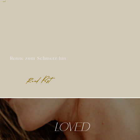
Renne zum Schmerz hin
Read Post
Loved