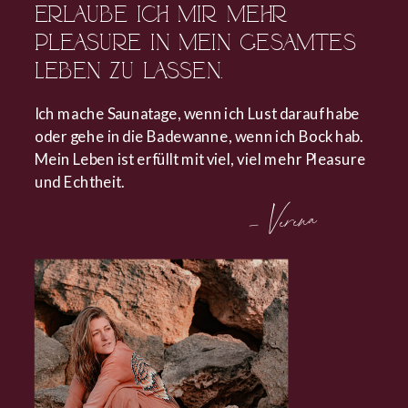
erlaube ich mir mehr
Pleasure in mein gesamtes
Leben zu lassen.
Ich mache Saunatage, wenn ich Lust darauf habe
oder gehe in die Badewanne, wenn ich Bock hab.
Mein Leben ist erfüllt mit viel, viel mehr Pleasure
und Echtheit.
- Verena