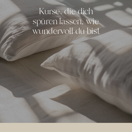
Kurse, die dich
spüren lassen, wie
wundervoll du bist