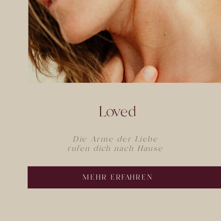
Loved
Die Arme der Liebe
rufen dich nach Hause
MEHR ERFAHREN