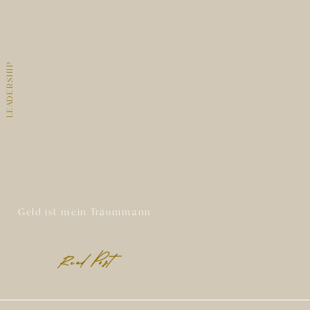
LEADERSHIP
Geld ist mein Traummann
Read Post