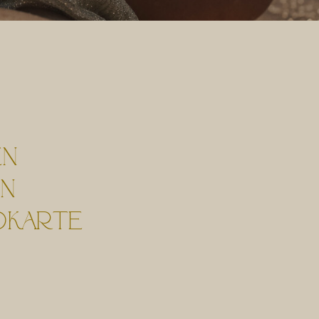
en
en
dkarte