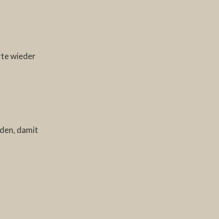
rte wieder
rden,
damit