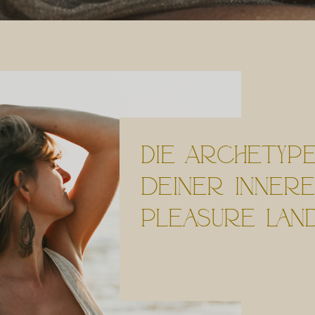
Die Archetyp
deiner inner
Pleasure Lan