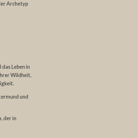
 der Archetyp
l das Leben in
ihrer Wildheit,
igkeit.
uttermund und
, der in