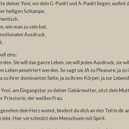
eite deiner Yoni, wo dein G-Punkt und A-Punkt liegen, wohnt
der heiligen Schlampe.
thentisch,
n, wie man zu sein hat,
motionalen Ausdruck,
t.
ill eins:
den. Sie will das ganze Leben, sie will jeden Ausdruck, sie wil
vom Leben penetriert werden. So sagt sie JA zu Pleasure, ja zu 
 ja zu ihrer dominanten Seite, ja zu ihrem Körper, ja zur Lebend
r Yoni, am Eingangstor zu deiner Gebärmutter, sitzt dein M
r Priesterin, der weißen Frau.
gesehen dein Herz wohnt, bindest du dich an den Teil in dir an
lebt. Hier verschmilzt dein Menschsein mit Spirit.